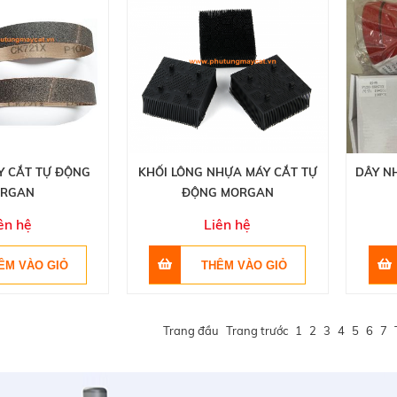
Y CẮT TỰ ĐỘNG
KHỐI LÔNG NHỰA MÁY CẮT TỰ
DÂY N
RGAN
ĐỘNG MORGAN
ên hệ
Liên hệ
Trang đầu
Trang trước
1
2
3
4
5
6
7