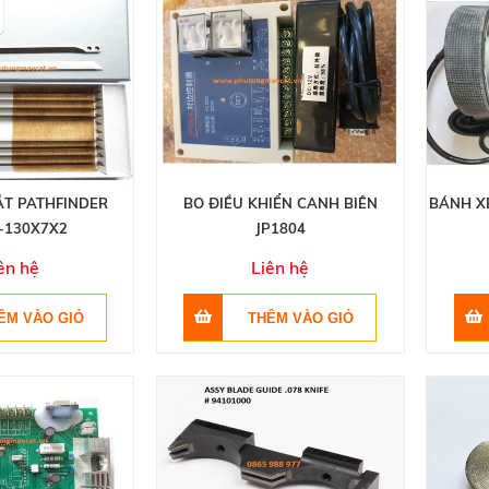
ẮT PATHFINDER
BO ĐIỀU KHIỂN CANH BIÊN
BÁNH X
-130X7X2
JP1804
ên hệ
Liên hệ