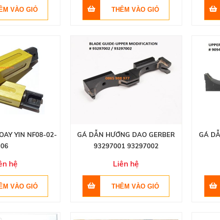
OAY YIN NF08-02-
GÁ DẪN HƯỚNG DAO GERBER
GÁ D
06
93297001 93297002
ên hệ
Liên hệ