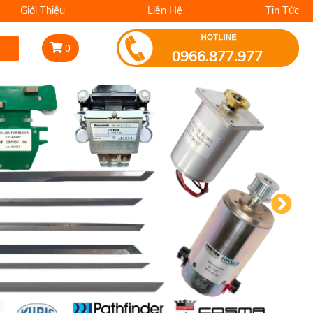
Giới Thiệu
Liên Hệ
Tin Tức
0
0966.877.977