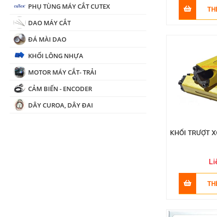
PHỤ TÙNG MÁY CẮT CUTEX
DAO MÁY CẮT
ĐÁ MÀI DAO
KHỐI LÔNG NHỰA
MOTOR MÁY CẮT- TRẢI
CẢM BIẾN - ENCODER
DÂY CUROA, DÂY ĐAI
KHỐI TRƯỢT X
Li