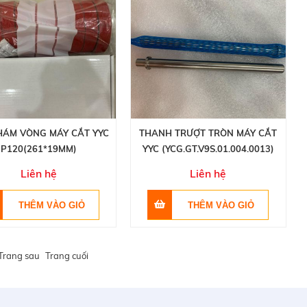
HÁM VÒNG MÁY CẮT YYC
THANH TRƯỢT TRÒN MÁY CẮT
P120(261*19MM)
YYC (YCG.GT.V9S.01.004.0013)
Liên hệ
Liên hệ
Trang sau
Trang cuối