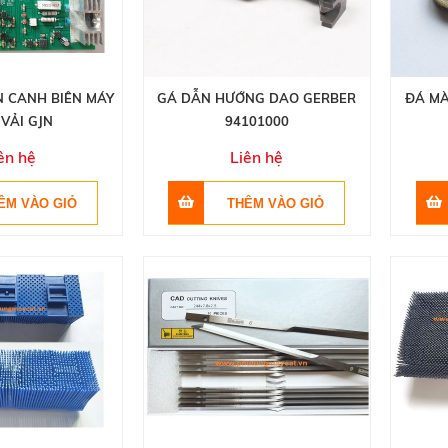
N CANH BIÊN MÁY
GÁ DẪN HƯỚNG DAO GERBER
ĐÁ MÀ
 VẢI GJN
94101000
ên hệ
Liên hệ