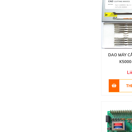
DAO MÁY C
K5000
Li