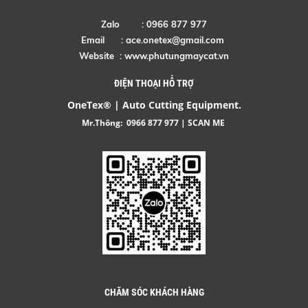
Zalo : 0966 877 977
Email :
ace.onetex@gmail.com
Website :
www.phutungmaycat.vn
ĐIỆN THOẠI HỖ TRỢ
OneTex® | Auto Cutting Equipment.
Mr.Thông:
0966 877 977
| SCAN ME
CHĂM SÓC KHÁCH HÀNG