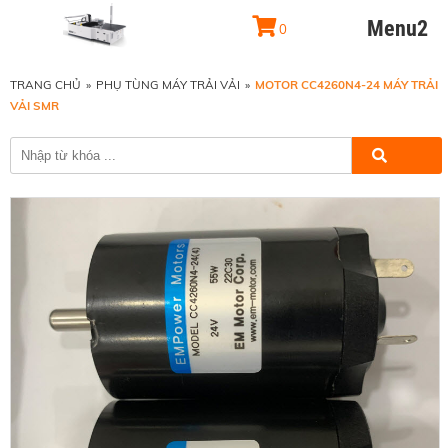
Menu2
0
TRANG CHỦ
»
PHỤ TÙNG MÁY TRẢI VẢI
»
MOTOR CC4260N4-24 MÁY TRẢI
VẢI SMR