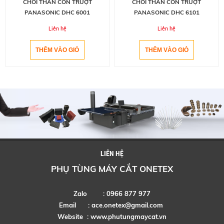
CHỔI THAN CON TRƯỢT
CHỔI THAN CON TRƯỢT
PANASONIC DHC 6101
PANASONIC DHC 6001
Liên hệ
Liên hệ
LIÊN HỆ
PHỤ TÙNG MÁY CẮT ONETEX
Zalo : 0966 877 977
Email :
ace.onetex@gmail.com
Website :
www.phutungmaycat.vn