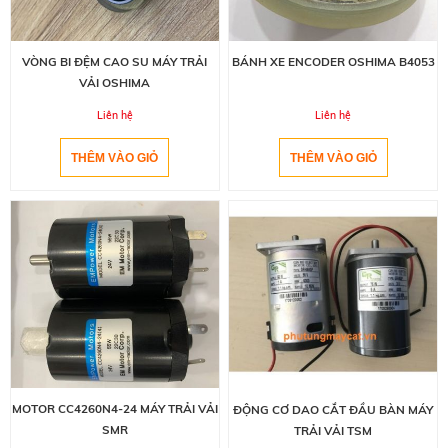
BÁNH XE ENCODER OSHIMA B4053
VÒNG BI ĐỆM CAO SU MÁY TRẢI
VẢI OSHIMA
Liên hệ
Liên hệ
MOTOR CC4260N4-24 MÁY TRẢI VẢI
ĐỘNG CƠ DAO CẮT ĐẦU BÀN MÁY
SMR
TRẢI VẢI TSM