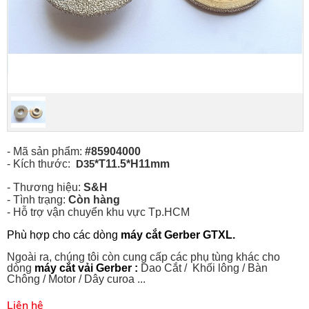
- Mã sản phẩm:
#85904000
- Kích thước:
*T11.5*H11mm
D35
- Thương hiệu:
S&H
- Tình trạng:
Còn hàng
-
Hỗ trợ vận chuyển khu vực Tp.HCM
Phù hợp cho các dòng
máy cắt
Gerber GTXL.
Ngoài ra, chúng tôi còn cung cấp các phụ tùng khác cho
dòng
máy cắt vải Gerber :
Dao Cắt / Khối lông / Bàn
Chông / Motor / Dây curoa ...
Liên hệ