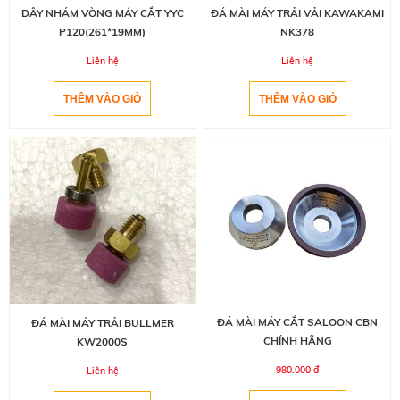
DÂY NHÁM VÒNG MÁY CẮT YYC
ĐÁ MÀI MÁY TRẢI VẢI KAWAKAMI
P120(261*19MM)
NK378
Liên hệ
Liên hệ
ĐÁ MÀI MÁY CẮT SALOON CBN
ĐÁ MÀI MÁY TRẢI BULLMER
CHÍNH HÃNG
KW2000S
980.000 đ
Liên hệ