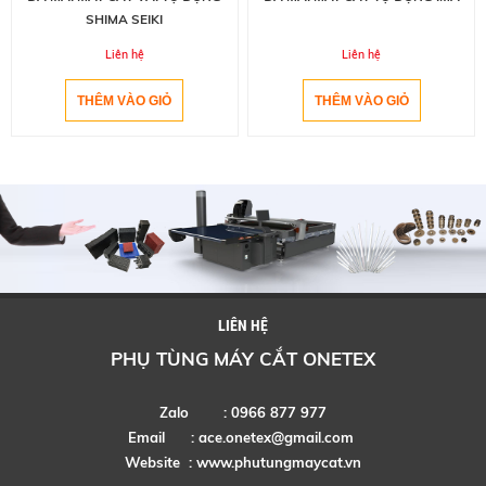
SHIMA SEIKI
Liên hệ
Liên hệ
LIÊN HỆ
PHỤ TÙNG MÁY CẮT ONETEX
Zalo : 0966 877 977
Email :
ace.onetex@gmail.com
Website :
www.phutungmaycat.vn