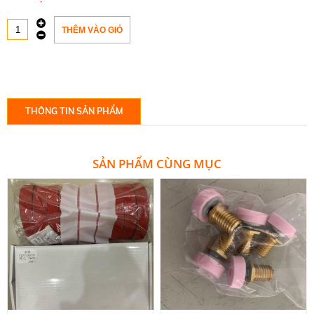
THÔNG TIN SẢN PHẨM
SẢN PHẨM CÙNG MỤC