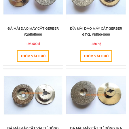
ĐÁ MÀI DAO MÁY CẮT GERBER
ĐĨA MÀI DAO MÁY CẮT GERBER
#20505000
GTXL #85904000
195.000 đ
Liên hệ
ĐÁ MÀI MÁY CẮT VẢI TỰ ĐỘNG
ĐÁ MÀI MÁY CẮT TỰ ĐỘNG IMA