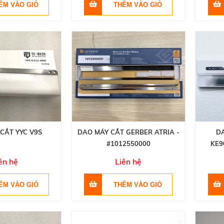
CẮT YYC V9S
DAO MÁY CẮT GERBER ATRIA -
D
#1012550000
KE9
ên hệ
Liên hệ