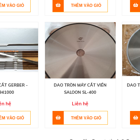
CẮT GERBER -
DAO TRÒN MÁY CẮT VIỀN
DAO T
941000
SALOON SL-400
ên hệ
Liên hệ