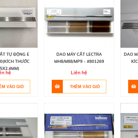
ẮT TỰ ĐỘNG E
DAO MÁY CẮT LECTRA
DAO M
0(KÍCH THƯỚC
MH8/M88/MP9 - #801269
KÍ
.5X2.4MM)
ên hệ
Liên hệ