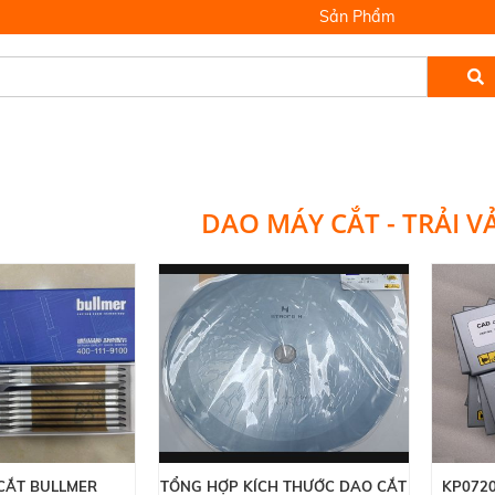
Sản Phẩm
DAO MÁY CẮT - TRẢI V
CẮT BULLMER
TỔNG HỢP KÍCH THƯỚC DAO CẮT
KP0720