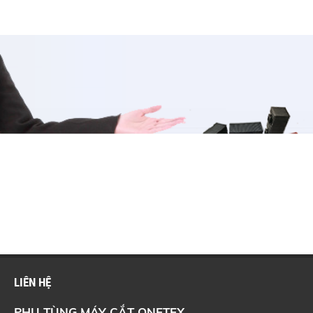
LIÊN HỆ
PHỤ TÙNG MÁY CẮT ONETEX