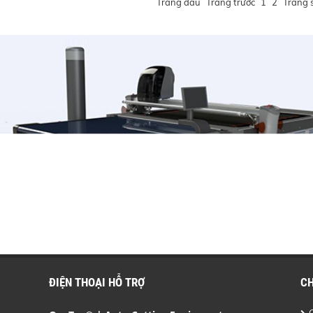
Trang đầu
Trang trước
1
2
Trang 
ĐIỆN THOẠI HỖ TRỢ
C