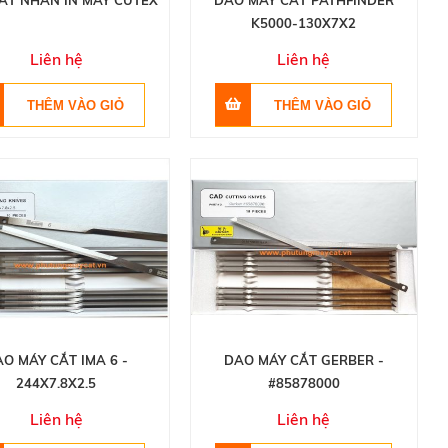
ẮT NHÃN IN MÁY CUTEX
DAO MÁY CẮT PATHFINDER
K5000-130X7X2
Liên hệ
Liên hệ
O MÁY CẮT IMA 6 -
DAO MÁY CẮT GERBER -
244X7.8X2.5
#85878000
Liên hệ
Liên hệ