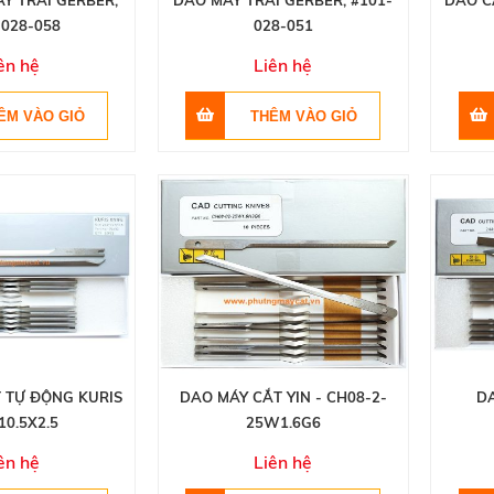
Y TRẢI GERBER,
DAO MÁY TRẢI GERBER, #101-
DAO C
-028-058
028-051
ên hệ
Liên hệ
 TỰ ĐỘNG KURIS
DAO MÁY CẮT YIN - CH08-2-
DA
10.5X2.5
25W1.6G6
ên hệ
Liên hệ