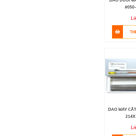
DAO DƯỚI MÁ
#050
Li
DAO MÁY CẮT
214X
Li