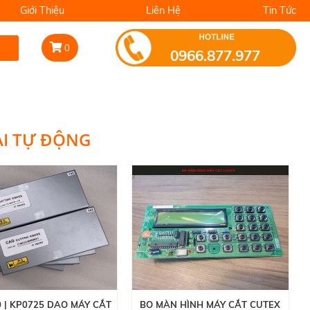
Giới Thiệu
Liên Hệ
Tin Tức
0
0966.877.977
ẢI TỰ ĐỘNG
 | KP0725 DAO MÁY CẮT
BO MÀN HÌNH MÁY CẮT CUTEX