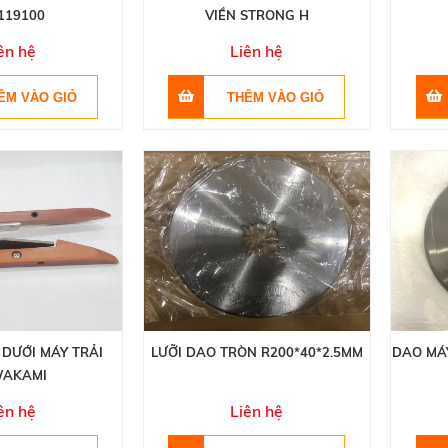
119100
VIỀN STRONG H
ên hệ
Liên hệ
 DƯỚI MÁY TRẢI
LƯỠI DAO TRÒN R200*40*2.5MM
DAO MÁ
AKAMI
ên hệ
Liên hệ