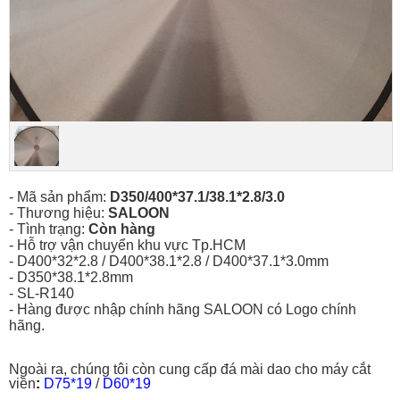
- Mã sản phẩm:
D350/400*37.1/38.1*2.8/3.0
- Thương hiệu:
SALOON
- Tình trạng:
Còn hàng
-
Hỗ trợ vận chuyển khu vực Tp.HCM
-
D400*32*2.8 / D400*38.1*2.8 / D400*37.1*3.0mm
-
D350*38.1*2.8mm
- SL-R140
- Hàng được nhập chính hãng SALOON có Logo chính
hãng.
Ngoài ra, chúng tôi còn cung cấp đá mài dao cho máy cắt
viền
:
D75*19
/
D60*19