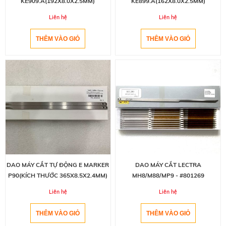
KE909.A(192X8.0X2.5MM)
KE899.A(162X8.0X2.5MM)
Liên hệ
Liên hệ
DAO MÁY CẮT TỰ ĐỘNG E MARKER
DAO MÁY CẮT LECTRA
P90(KÍCH THƯỚC 365X8.5X2.4MM)
MH8/M88/MP9 - #801269
Liên hệ
Liên hệ