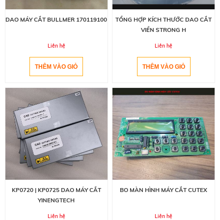
DAO MÁY CẮT BULLMER 170119100
TỔNG HỢP KÍCH THƯỚC DAO CẮT
VIỀN STRONG H
Liên hệ
Liên hệ
KP0720 | KP0725 DAO MÁY CẮT
BO MÀN HÌNH MÁY CẮT CUTEX
YINENGTECH
Liên hệ
Liên hệ