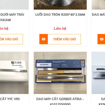
 DƯỚI MÁY TRẢI
LƯỠI DAO TRÒN R200*40*2.5MM
DAO MÁ
AKAMI
ên hệ
Liên hệ
CẮT YYC V9S
DAO MÁY CẮT GERBER ATRIA -
D
#1012550000
KE9