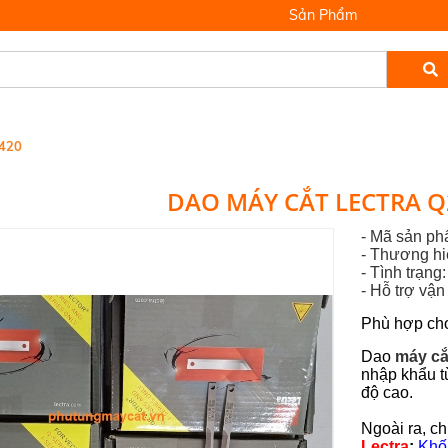
Sản Phẩm
420
DAO MÁY CẮT LECTRA Q2
- Mã sản p
- Thương h
- Tình trạng
-
Hỗ trợ vậ
Phù hợp ch
Dao
máy cắ
nhập khẩu t
độ cao.
Ngoài ra, c
Lectra
:
Khối