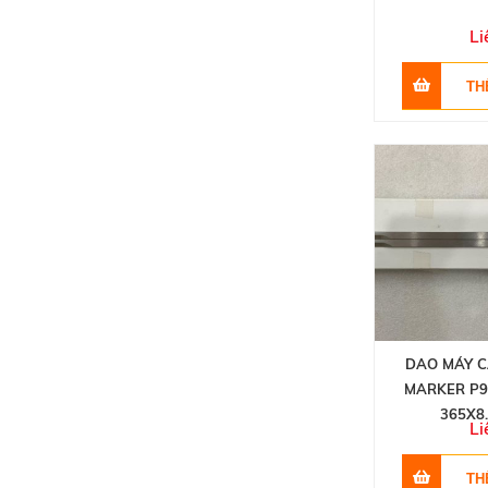
Li
DAO MÁY C
MARKER P9
365X8
Li