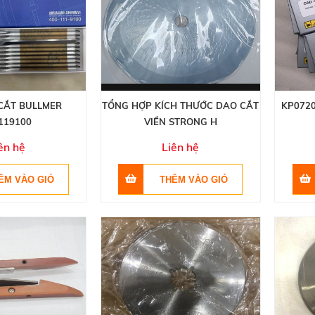
CẮT BULLMER
TỔNG HỢP KÍCH THƯỚC DAO CẮT
KP0720
119100
VIỀN STRONG H
ên hệ
Liên hệ