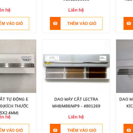
ên hệ
Liên hệ
ẮT TỰ ĐỘNG E
DAO MÁY CẮT LECTRA
DAO M
0(KÍCH THƯỚC
MH8/M88/MP9 - #801269
KÍ
.5X2.4MM)
ên hệ
Liên hệ