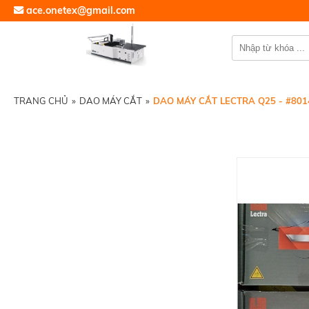
ace.onetex@gmail.com
TRANG CHỦ
»
DAO MÁY CẮT
»
DAO MÁY CẮT LECTRA Q25 - #801