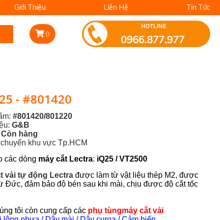
Giới Thiệu
Liên Hệ
Tin Tức
0
0966.877.977
5 - #801420
hẩm:
#801420/801220
iệu:
G&B
:
Còn hàng
n chuyển khu vực Tp.HCM
o các dòng
máy cắt Lectra
:
iQ25 / VT2500
t vải tự động Lectra
được làm từ vật liệu thép M2, được
ừ Đức, đảm bảo độ bén sau khi mài, chịu được độ cắt tốc
húng tôi còn cung cấp các
phụ tùng
máy cắt vải
 lông nhựa / Dây mài / Dây curoa / Cảm biến...