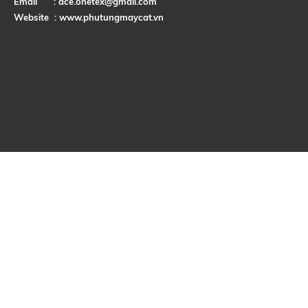
Email :
ace.onetex@gmail.com
Website :
www.phutungmaycat.vn