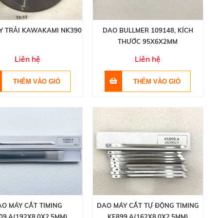
Y TRẢI KAWAKAMI NK390
DAO BULLMER 109148, KÍCH
THƯỚC 95X6X2MM
Liên hệ
Liên hệ
AO MÁY CẮT TIMING
DAO MÁY CẮT TỰ ĐỘNG TIMING
09.A(192X8.0X2.5MM)
KE899.A(162X8.0X2.5MM)