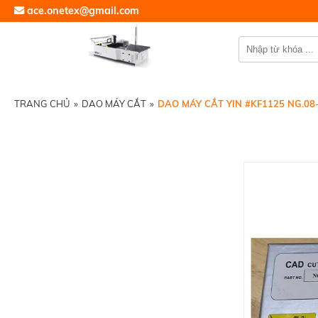
ace.onetex@gmail.com
TRANG CHỦ
»
DAO MÁY CẮT
»
DAO MÁY CẮT YIN #KF1125 NG.08