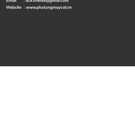
Email :
ace.onetex@gmail.com
Website :
www.phutungmaycat.vn