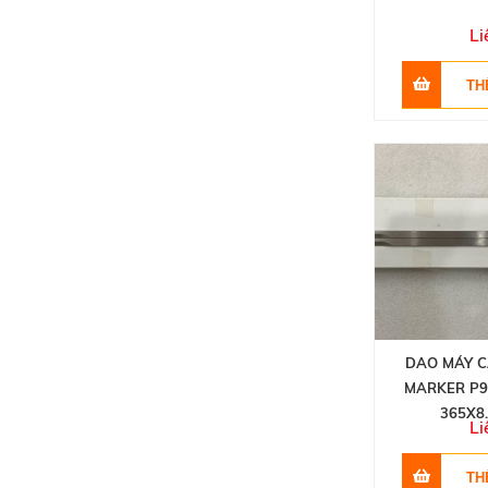
Li
DAO MÁY C
MARKER P9
365X8
Li