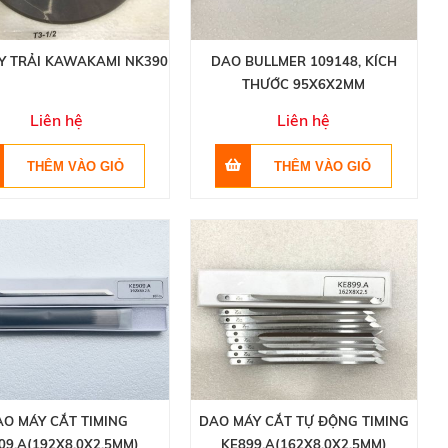
Y TRẢI KAWAKAMI NK390
DAO BULLMER 109148, KÍCH
THƯỚC 95X6X2MM
Liên hệ
Liên hệ
AO MÁY CẮT TIMING
DAO MÁY CẮT TỰ ĐỘNG TIMING
09.A(192X8.0X2.5MM)
KE899.A(162X8.0X2.5MM)