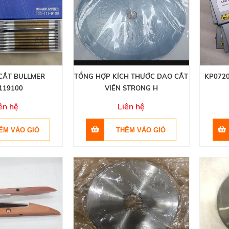
CẮT BULLMER
TỔNG HỢP KÍCH THƯỚC DAO CẮT
KP0720
119100
VIỀN STRONG H
ên hệ
Liên hệ