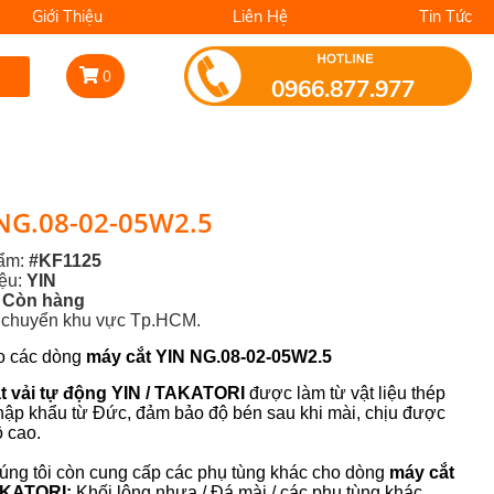
Giới Thiệu
Liên Hệ
Tin Tức
0
0966.877.977
NG.08-02-05W2.5
hẩm:
#KF1125
iệu:
YIN
:
Còn hàng
n chuyển khu vực Tp.HCM.
o các dòng
máy cắt YIN NG.08-02-05W2.5
t vải tự động YIN / TAKATORI
được làm từ vật liệu thép
ập khẩu từ Đức, đảm bảo độ bén sau khi mài, chịu được
ộ cao.
húng tôi còn cung cấp các phụ tùng khác cho dòng
máy cắt
TAKATORI:
Khối lông nhựa / Đá mài / các phụ tùng khác...