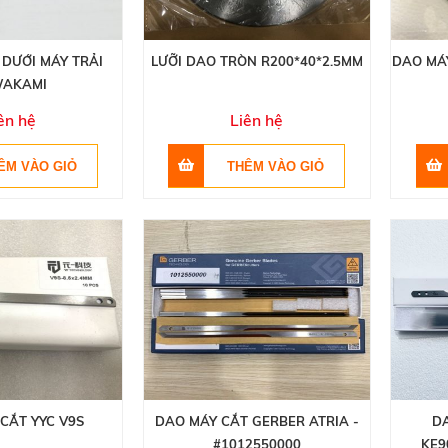
 DƯỚI MÁY TRẢI
LƯỠI DAO TRÒN R200*40*2.5MM
DAO MÁ
AKAMI
ên hệ
Liên hệ
CẮT YYC V9S
DAO MÁY CẮT GERBER ATRIA -
D
#1012550000
KE9