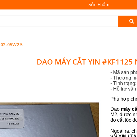
Sản Phẩm
-02-05W2.5
DAO MÁY CẮT YIN #KF1125 
- Mã sản p
- Thương h
- Tình trạng
-
Hỗ trợ vậ
Phù hợp ch
Dao
máy cắ
M2, được nh
độ cắt tốc đ
Ngoài ra, c
vải YIN / 