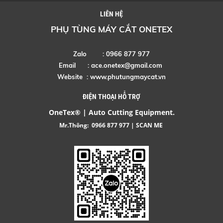
LIÊN HỆ
PHỤ TÙNG MÁY CẮT ONETEX
Zalo : 0966 877 977
Email :
ace.onetex@gmail.com
Website :
www.phutungmaycat.vn
ĐIỆN THOẠI HỖ TRỢ
OneTex® | Auto Cutting Equipment.
Mr.Thông:
0966 877 977
| SCAN ME