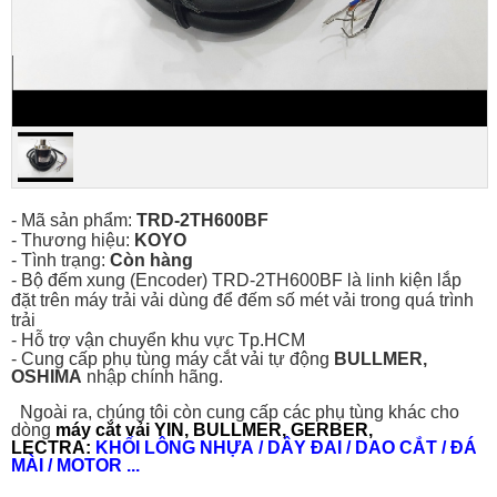
- Mã sản phẩm:
TRD-2TH600BF
- Thương hiệu:
KOYO
- Tình trạng:
Còn hàng
- Bộ đếm xung (Encoder) TRD-2
TH600BF là linh kiện lắp
đặt trên máy trải vải dùng để đếm số mét vải trong quá trình
trải
-
Hỗ trợ vận chuyển khu vực Tp.HCM
- Cung cấp phụ tùng máy cắt vải tự động
BULLMER,
OSHIMA
nhập chính hãng.
Ngoài ra, chúng tôi còn cung cấp các phụ tùng khác cho
dòng
máy cắt vải YIN, BULLMER, GERBER,
LECTRA:
KHỐI LÔNG NHỰA
/
DÂY ĐAI
/
DAO CẮT
/
ĐÁ
MÀI
/
MOTOR
...