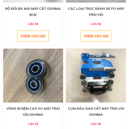
BỘ ĐÔI ĐÁ MÀI MÁY CẮT OSHIMA
CÁC LOẠI TRỤC BÁNH XE PU MÁY
8CM
TRẢI VẢI
Liên hệ
Liên hệ
VÒNG BI ĐỆM CAO SU MÁY TRẢI
CỤM ĐẦU DAO CẮT MÁY TRẢI VẢI
VẢI OSHIMA
OSHIMA
Liên hệ
Liên hệ