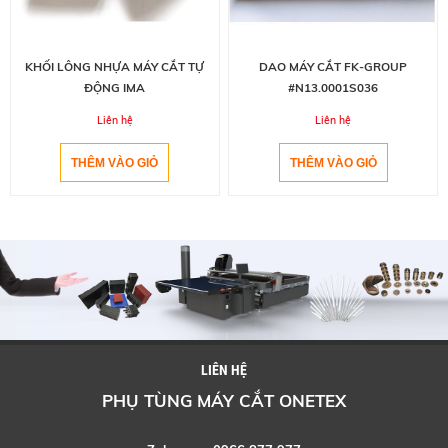
KHỐI LÔNG NHỰA MÁY CẮT TỰ
DAO MÁY CẮT FK-GROUP
ĐỘNG IMA
#N13.0001S036
Liên hệ
Liên hệ
LIÊN HỆ
PHỤ TÙNG MÁY CẮT ONETEX