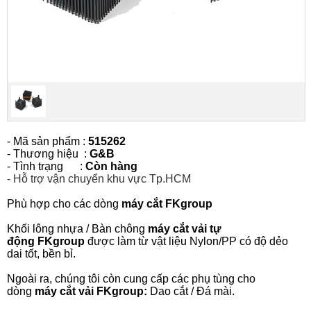
- Mã sản phẩm :
51
5262
- Thương hiệu :
G&B
- Tình trạng :
Còn hàng
-
Hỗ trợ vận chuyển khu vực Tp.HCM
Phù hợp cho các dòng
máy cắt FKgroup
Khối lông nhựa / Bàn chông
máy cắt vải tự
động
FKgroup
được làm từ vật liệu Nylon/PP có độ dẻo
dai tốt, bền bỉ.
Ngoài ra, chúng tôi còn cung cấp các phụ tùng cho
dòng
máy cắt vải
FKgroup
:
Dao cắt / Đá mài.