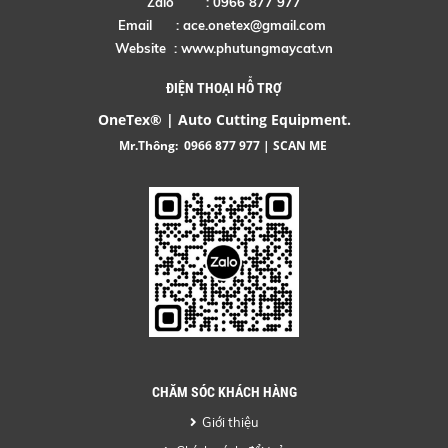
Zalo : 0966 877 977
Email :
ace.onetex@gmail.com
Website :
www.phutungmaycat.vn
ĐIỆN THOẠI HỖ TRỢ
OneTex® | Auto Cutting Equipment.
Mr.Thông:
0966 877 977
| SCAN ME
CHĂM SÓC KHÁCH HÀNG
Giới thiệu