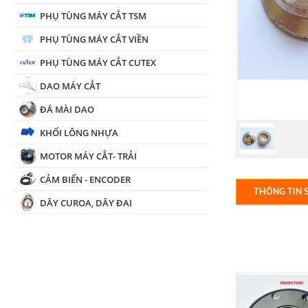
PHỤ TÙNG MÁY CẮT TSM
PHỤ TÙNG MÁY CẮT VIỀN
PHỤ TÙNG MÁY CẮT CUTEX
DAO MÁY CẮT
ĐÁ MÀI DAO
KHỐI LÔNG NHỰA
MOTOR MÁY CẮT- TRẢI
CẢM BIẾN - ENCODER
THÔNG TIN 
DÂY CUROA, DÂY ĐAI