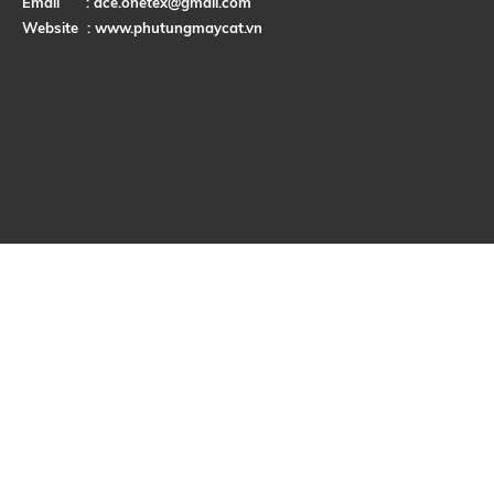
Email :
ace.onetex@gmail.com
Website :
www.phutungmaycat.vn