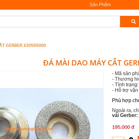
Sản Phẩm
ẮT GERBER #20505000
ĐÁ MÀI DAO MÁY CẮT GER
- Mã sản p
- Thương h
- Tình trạng
-
Hỗ trợ vậ
Phù hợp ch
Ngoài ra, c
vải Gerber
:
195.000 đ