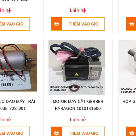
ên hệ
Liên hệ
CƠ DAO MÁY TRẢI
MOTOR MÁY CẮT GERBER
HỘP G
#035-728-001
PARAGON 1010141500
ên hệ
Liên hệ