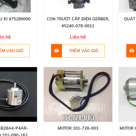
U KI #75280000
CON TRƯỢT CẤP ĐIỆN GERBER,
QUẠT
#5240-078-0011
ên hệ
Liên hệ
EB28A4-P4AR-
MOTOR 101-728-003
MOTOR 
0 101-090-162