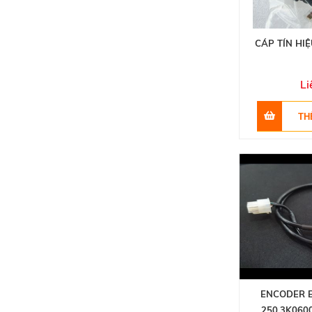
CÁP TÍN HIỆ
Li
ENCODER 
250.3K060