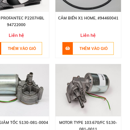
 PROFANTEC P2207HBL
CẢM BIẾN X1 HOME, #94460041
94722000
Liên hệ
Liên hệ
GIẢM TỐC 5130-081-0004
MOTOR TYPE 103.670/FC 5130-
081-0011