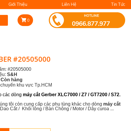
Giới Thiệu
Liên Hệ
Tin Tức
0
0966.877.977
BER #20505000
hẩm: #20505000
iệu:
S&H
:
Còn hàng
n chuyển khu vực Tp.HCM
o các dòng
máy cắt
Gerber XLC7000 / Z7 / GT7200 / S72.
húng tôi còn cung cấp các phụ tùng khác cho dòng
máy cắt
Dao Cắt / Khối lông / Bàn Chông / Motor / Dây curoa ...