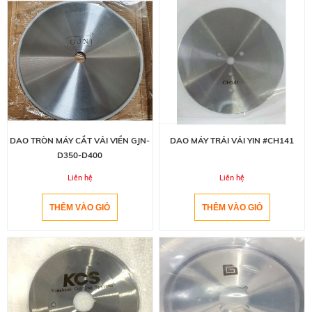
DAO TRÒN MÁY CẮT VẢI VIỀN GJN-
DAO MÁY TRẢI VẢI YIN #CH141
D350-D400
Liên hệ
Liên hệ