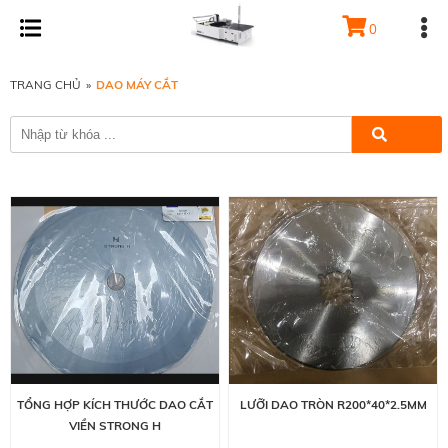
0
TRANG CHỦ
»
DAO MÁY CẮT
TỔNG HỢP KÍCH THƯỚC DAO CẮT
LƯỠI DAO TRÒN R200*40*2.5MM
VIỀN STRONG H