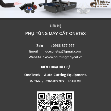
LIÊN HỆ
PHỤ TÙNG MÁY CẮT ONETEX
Zalo : 0966 877 977
Email :
ace.onetex@gmail.com
Website :
www.phutungmaycat.vn
ĐIỆN THOẠI HỖ TRỢ
OneTex® | Auto Cutting Equipment.
Mr.Thông:
0966 877 977
| SCAN ME