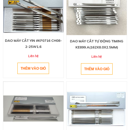
DAO MÁY CẮT YIN #KF0716 CH08-
DAO MÁY CẮT TỰ ĐỘNG TIMING
2-25W1.6
KE899.A(162X8.0X2.5MM)
Liên hệ
Liên hệ